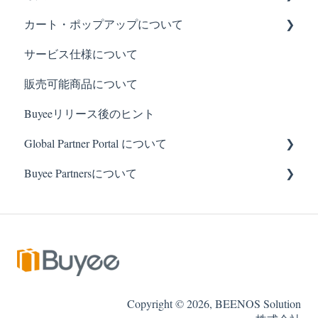
カート・ポップアップについて
基本の設置方法
サービス仕様について
各社タグ設置方法
販売制御について
販売可能商品について
カラーミーアプリについて
Buyeeの表示について
Buyeeリリース後のヒント
Global Partner Portal について
Buyee Partnersについて
契約・料金など
使い方について
基本の設定
クーポンについて
カスタマイズ方法
Copyright © 2026, BEENOS Solution